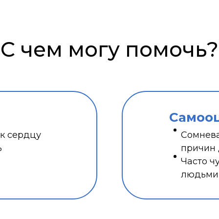
С чем могу помочь?
Самоо
 к сердцу
Сомнева
ь
причин 
Часто ч
людьми