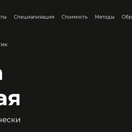
кты
Специализация
Стоимость
Методы
Обр
тик
а
ая
чески