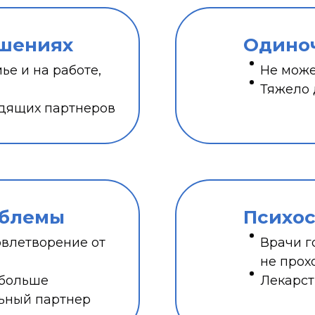
ошениях
Одино
ье и на работе,
Не може
Тяжело
дящих партнеров
облемы
Психо
овлетворение от
Врачи г
не прох
 больше
Лекарст
льный партнер