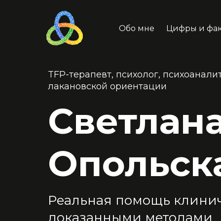
Обо мне
Цифры и фа
TFP-терапевт, психолог, психоанали
лакановской ориентации
Светлан
Опольск
Реальная помощь клини
доказанными методами