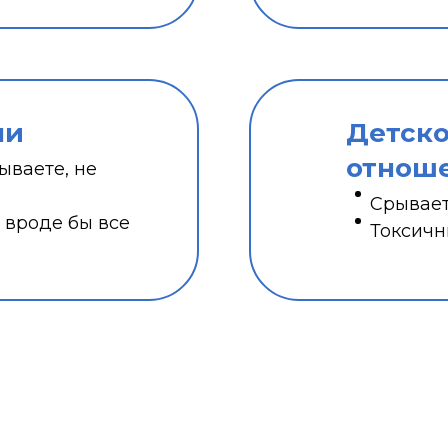
ли
Детско
отнош
ываете, не
Срывает
 вроде бы все
Токсичн